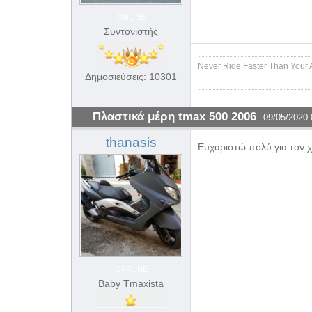
ONLINE
Συντονιστής
Never Ride Faster Than Your 
Δημοσιεύσεις: 10301
Πλαστικά μέρη tmax 500 2006
09/05/2020 
thanasis
Ευχαριστώ πολύ για τον 
OFFLINE
Baby Tmaxista