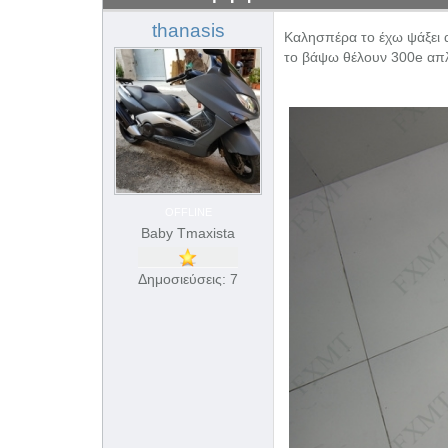
thanasis
Καλησπέρα το έχω ψάξει α
το βάψω θέλουν 300e απλ
OFFLINE
Baby Tmaxista
Δημοσιεύσεις: 7