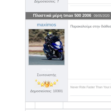
Δημοσιεύσεις: 7
Πλαστικά μέρη tmax 500 2006
09/05/2020 
maximos
Παρακαλούμε στην διάθε
ONLINE
Συντονιστής
Never Ride Faster Than Your 
Δημοσιεύσεις: 10301