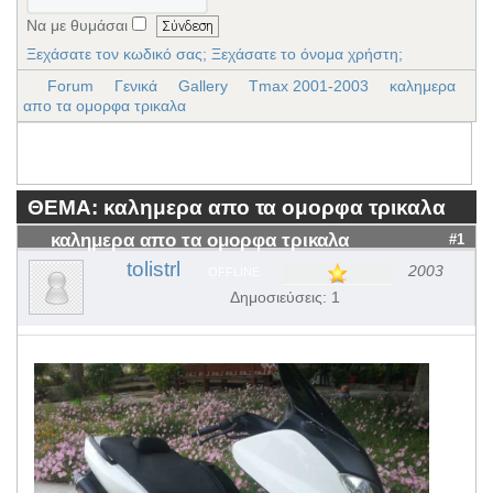
Να με θυμάσαι
Ξεχάσατε τον κωδικό σας;
Ξεχάσατε το όνομα χρήστη;
Forum
Γενικά
Gallery
Tmax 2001-2003
καλημερα
απο τα ομορφα τρικαλα
ΘΕΜΑ: καλημερα απο τα ομορφα τρικαλα
καλημερα απο τα ομορφα τρικαλα
#1
tolistrl
2003
OFFLINE
Δημοσιεύσεις: 1